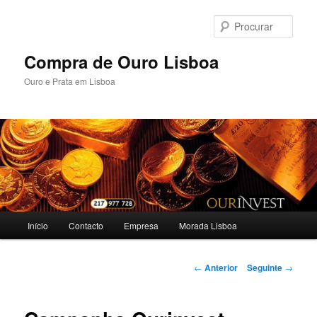
Saltar
para
Procu
o
conteúdo
Compra de Ouro Lisboa
primário
Ouro e Prata em Lisboa
Menu
Início
Contacto
Empresa
Morada Lisboa
principal
Navegação
←
Anterior
Seguinte
→
de
artigos